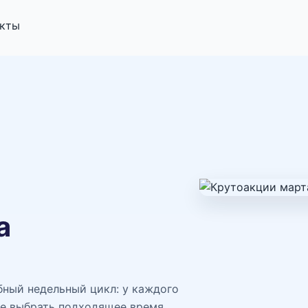
акты
а
бный недельный цикл: у каждого
че выбрать подходящее время